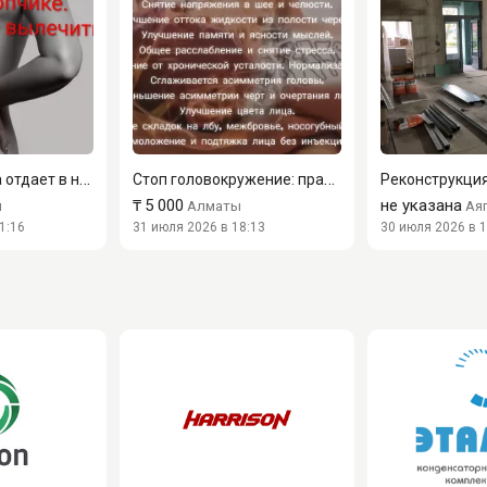
Боль из копчика отдает в ногу и ягодицу? При кокцигодинии ...
Стоп головокружение: правка черепа
₸
5 000
не указана
ы
Алматы
Ая
1:16
31 июля 2026 в 18:13
30 июля 2026 в 1