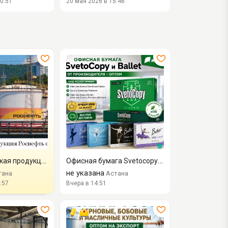
0:51
20 мая 2026 в 15:46
Нефтехимическая продукция Роснефть оптом
Офисная бумага Svetocopy и Ballet от производителя - оптом
не указана
тана
Астана
:57
Вчера в 14:51