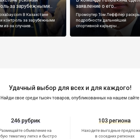
оль за зарубежными...
заявление о его...
pixabay.com В Казахстане
Промоутер Том Леффлер раскр
ли контроль за зарубежными
подробности дальнейшей
и из-за случаев...
спортивной карьеры...
Удачный выбор для всех и для каждого!
Найди свое среди тысяч товаров, опубликованных на нашем сайте
246 рубрик
103 региона
Размещайте объявление на
Находите выгодные предлож
бую тематику легко и быстро
в соседних регионах