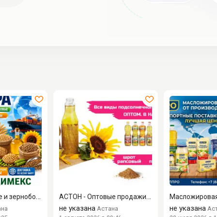
Сахар, зерновые и зернобобовые, масличные культуры, корма
АСТОН - Оптовые продажи подсолнечного масла от завода. Экспо...
не указана
не указана
ана
Астана
Ас