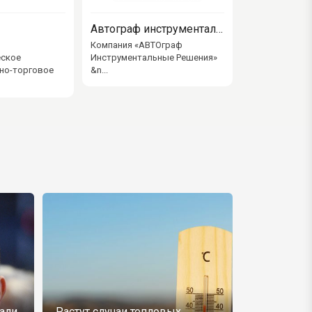
Автограф инструментальные решения
Компания «АВТОграф
еское
Инструментальные Решения»
но-торговое
&n...
али
Растут случаи тепловых