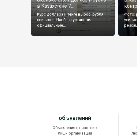
в Казахстане 7...
контр
Курс доллара к тенге вырос, рубля –
Фото: 
снизился. Нацбанк установил
усили
официальные...
рейсам
объявлений
Объявления от частных
лиц и организаций
лю