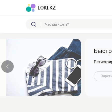
LOKI.KZ
Быстр
о
Регистри
Зарег