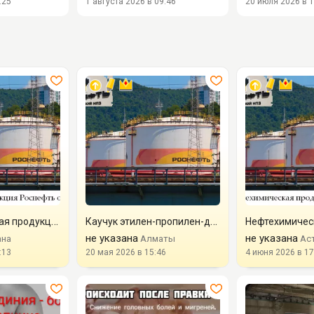
:25
1 августа 2026 в 09:46
20 июля 2026 в 1
Нефтехимическая продукция Роснефть оптом по лучшим ценам на ...
Каучук этилен-пропилен-диеновый Скэпт-Башнефть/Роснефть
не указана
не указана
ана
Алматы
Ас
:13
20 мая 2026 в 15:46
4 июня 2026 в 17