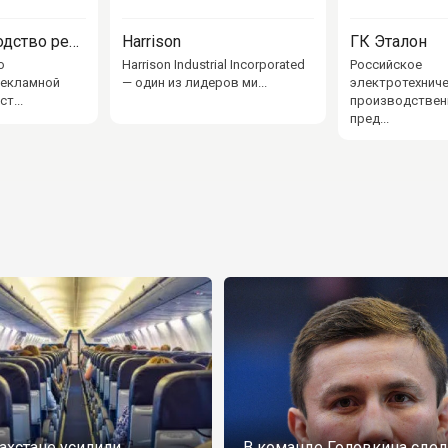
NRton производство рекламы
Harrison
ГК Эталон
о
Harrison Industrial Incorporated
Российское
рекламной
— один из лидеров ми...
электротехнич
т...
производствен
пред...
ахстане усилили
В команде Головкина сдел