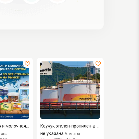
Масложировая и молочная продукция СолПро - экспортные постав...
Каучук этилен-пропилен-диеновый Скэпт-Башнефть/Роснефть
не указана
тана
Алматы