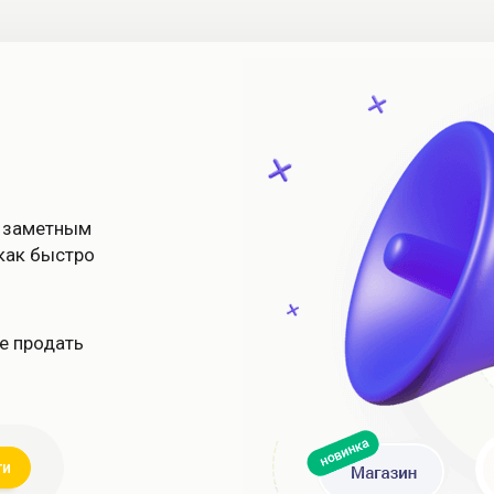
о заметным
 как быстро
е продать
ги