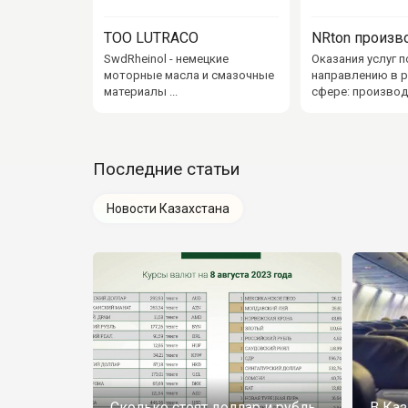
ТОО LUTRACO
SwdRheinol - немецкие
Оказания услуг п
моторные масла и смазочные
направлению в 
материалы ...
сфере: производс
Последние статьи
Новости Казахстана
Сколько стоят доллар и рубль
В Каз