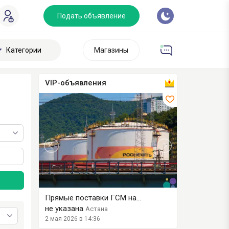
Подать объявление
Категории
Магазины
VIP-объявления
.
Прямые поставки ГСМ на...
Нефтехимичес
не указана
не указана
Астана
А
2 мая 2026 в 14:36
10 июля 2026 в