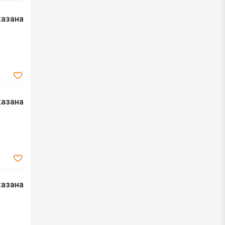
казана
казана
казана