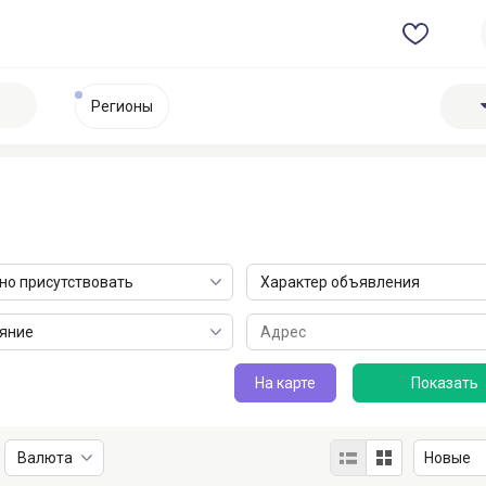
Регионы
о присутствовать
Характер объявления
яние
На карте
АСТОН - Оптовые продаж...
Нефтехимическая продук..
не указана
не указана
Астана
Астана
Валюта
1 августа 2026 в 09:46
4 июня 2026 в 17:57