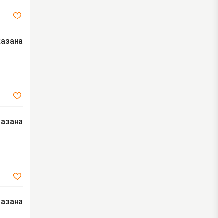
казана
казана
казана