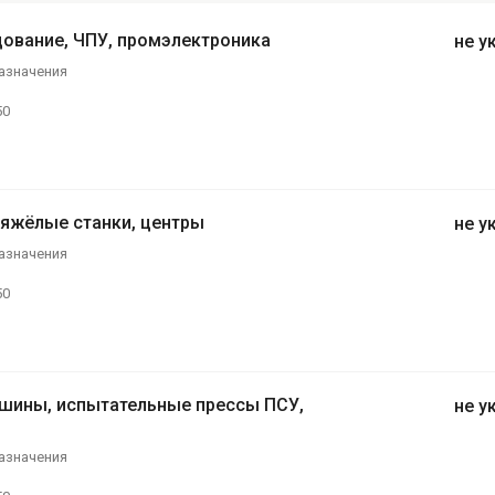
дование, ЧПУ, промэлектроника
не у
азначения
50
яжёлые станки, центры
не у
азначения
50
шины, испытательные прессы ПСУ,
не у
азначения