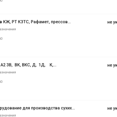
50
 КЖ, РТ КЗТС, Рафамет, прессов...
не у
азначения
50
А2 3В, ВК, ВКС, Д, 1Д, К,...
не у
азначения
50
рудование для производства сухих...
не у
азначения