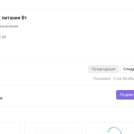
 питания Вт
азначения
1:45
Предыдущая
След
Показано: 12 из 68 об
Подпис
ия