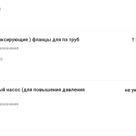
0
ксирующие ) фланцы для пэ труб
₸
азначения
20
й насос (для повышения давления
не у
азначения