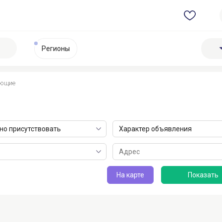
Регионы
ующие
о присутствовать
Характер объявления
На карте
Нефтехимическая продук...
Нефтехимическая продук..
не указана
не указана
Астана
Астана
10 июля 2026 в 08:13
4 июня 2026 в 17:57