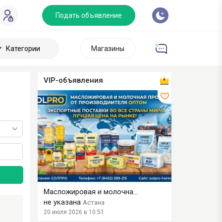
Подать объявление
Категории
Магазины
VIP-объявления
.
Масложировая и молочна...
Сахар ГОСТ, 
не указана
не указана
Астана
А
20 июля 2026 в 10:51
23 июля 2026 в