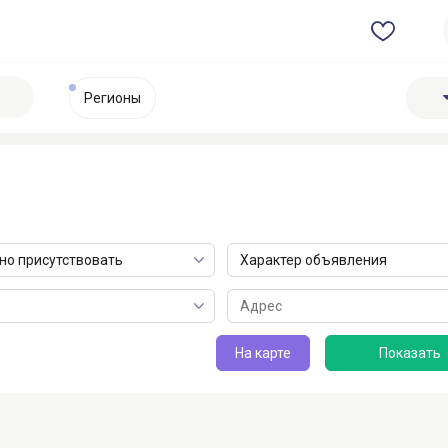
Регионы
о присутствовать
Характер объявления
На карте
Масложировая и молочна...
АСТОН - Оптовые продаж.
не указана
не указана
Астана
Астана
20 июля 2026 в 10:51
1 августа 2026 в 09:46